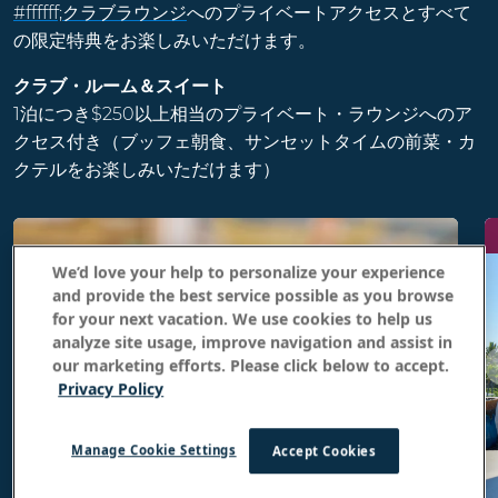
#ffffff;クラブラウンジ
へのプライベートアクセスとすべて
の限定特典をお楽しみいただけます。
クラブ・ルーム＆スイート
1泊につき$250以上相当のプライベート・ラウンジへのア
クセス付き（ブッフェ朝食、サンセットタイムの前菜・カ
クテルをお楽しみいただけます）
ボエジャー47クラ
We’d love your help to personalize your experience
and provide the best service possible as you browse
ブ・ラウンジ
for your next vacation. We use cookies to help us
analyze site usage, improve navigation and assist in
our marketing efforts. Please click below to accept.
ボエジャー47クラブルームにアップグレードする
Privacy Policy
と、素晴らしい海の景色、専用クラブ・ラウンジ
をお楽しみいただけます。毎朝のコンチネンタル
Manage Cookie Settings
Accept Cookies
ブレックファーストとプレミアムコナコーヒーに
加え、ププ(ハワイ風おつまみ)、地元のクラフト