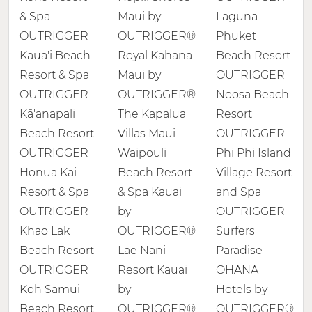
& Spa
Maui by
Laguna
OUTRIGGER
OUTRIGGER®
Phuket
Kaua'i Beach
Royal Kahana
Beach Resort
Resort & Spa
Maui by
OUTRIGGER
OUTRIGGER
OUTRIGGER®
Noosa Beach
Kā'anapali
The Kapalua
Resort
Beach Resort
Villas Maui
OUTRIGGER
OUTRIGGER
Waipouli
Phi Phi Island
Honua Kai
Beach Resort
Village Resort
Resort & Spa
& Spa Kauai
and Spa
OUTRIGGER
by
OUTRIGGER
Khao Lak
OUTRIGGER®
Surfers
Beach Resort
Lae Nani
Paradise
OUTRIGGER
Resort Kauai
OHANA
Koh Samui
by
Hotels by
Beach Resort
OUTRIGGER®
OUTRIGGER®