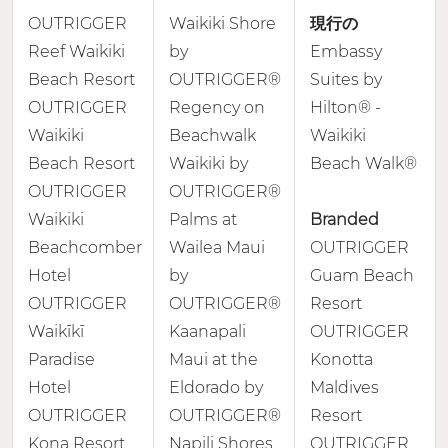
OUTRIGGER
Waikiki Shore
現行の
Reef Waikiki
by
Embassy
Beach Resort
OUTRIGGER®
Suites by
OUTRIGGER
Regency on
Hilton® -
Waikiki
Beachwalk
Waikiki
Beach Resort
Waikiki by
Beach Walk®
OUTRIGGER
OUTRIGGER®
Waikiki
Palms at
Branded
Beachcomber
Wailea Maui
OUTRIGGER
Hotel
by
Guam Beach
OUTRIGGER
OUTRIGGER®
Resort
Waikīkī
Kaanapali
OUTRIGGER
Paradise
Maui at the
Konotta
Hotel
Eldorado by
Maldives
OUTRIGGER
OUTRIGGER®
Resort
Kona Resort
Napili Shores
OUTRIGGER