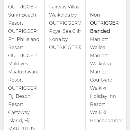
OUTRIGGER
Fairway Villas
Surin Beach
Waikoloa by
Non-
Resort
OUTRIGGER®
OUTRIGGER
OUTRIGGER
Royal Sea Cliff
Branded
Phi Phi Island
Kona by
Marriott
Resort
OUTRIGGER®
Wailea
OUTRIGGER
Marriott
Maldives
Waikoloa
Maafushivaru
Marriot
Resort
Courtyard
OUTRIGGER
Waikiki
Fiji Beach
Holiday Inn
Resort
Resort
Castaway
Waikiki
Island, Fiji
Beachcomber
MAURITIUS