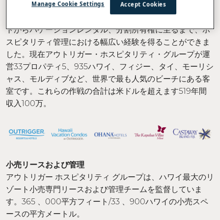
Manage Cookie Settings
Accept Cookies
成長と拡大を通じて、印象的で多様な不動産ポートフォリ
オを構築してきました。多様性により、同社は高級リゾー
トからバケーションレンタル、分割所有権に至るまで、ホ
スピタリティ管理における幅広い経験を得ることができま
した。現在アウトリガー・ホスピタリティ・グループが運
営33プロパティ5、935ハワイ、フィジー、タイ、モーリシ
ャス、モルディブなど、世界で最も人気のビーチにある客
室です。これらの作戦の合計は米ドルを超えます519年間
収入100万。
小売リースおよび管理
アウトリガー ホスピタリティ グループは、ハワイ最大のリ
ゾート小売専門リースおよび管理チームを監督していま
す。365 、000平方フィート/33 、900ハワイの小売スペ
ースの平方メートル。