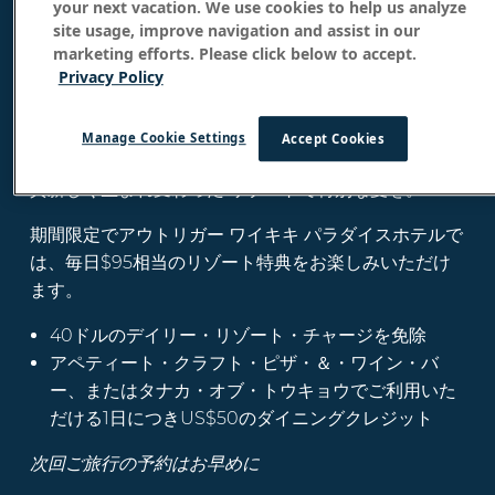
ワイキキで夏を満喫
your next vacation. We use cookies to help us analyze
site usage, improve navigation and assist in our
marketing efforts. Please click below to accept.
最低表示価格$209～
Privacy Policy
Manage Cookie Settings
Accept Cookies
今年は、カウアイ島の大自然に包まれる特別な夏を。
真新しく生まれ変わった
リゾートで特別な夏を。
期間限定でアウトリガー
ワイキキ
パラダイスホテルで
は、毎日$95相当のリゾート特典をお楽しみいただけ
ます。
40ドルのデイリー・リゾート・チャージを免除
アペティート・
クラフト・ピザ・＆・ワイン・バ
ー、または
タナカ・オブ・トウキョウでご利用いた
だける1日につきUS$50のダイニングクレジット
次回ご旅行の予約はお早めに