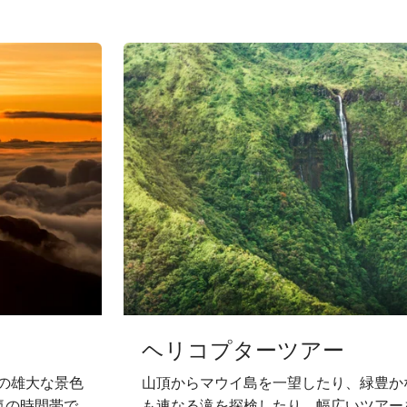
ヘリコプターツアー
の雄大な景色
山頂からマウイ島を一望したり、緑豊か
気の時間帯で
も連なる滝を探検したり、幅広いツアー