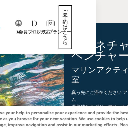
ご
予
約
は
JA
会員プログラム
トリッププランナー
こ
ち
シグネチ
ら
ベンチャ
マリンアクテ
室
真っ先にご滞在ください
ア
ム
現代的なラグジュアリーと
ve your help to personalize your experience and provide the best
テールに
e as you browse for your next vacation. We use cookies to help 
ワンランク上のご滞在のた
age, improve navigation and assist in our marketing efforts. Plea