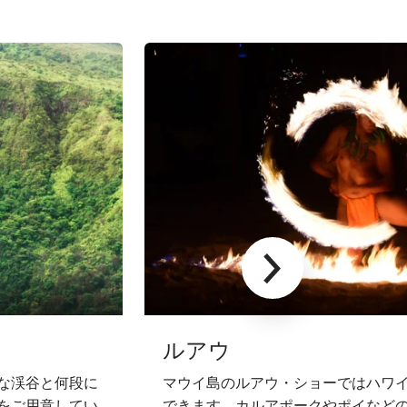
ルアウ
な渓谷と何段に
マウイ島のルアウ・ショーではハワ
をご用意してい
できます。カルアポークやポイなど