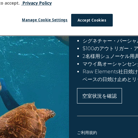
地元のアーティストによる
o accept.
Privacy Policy
組み合わせ
景色
Manage Cookie Settings
Accept Cookies
パッケージ内容：
シグネチャー・パーシャ
$100のアウトリガー・
2名様用シュノーケル用
マウイ島オーシャンセン
Raw Elements
ベースの日焼け止めとリ
空室状況を確認
ご利用規約