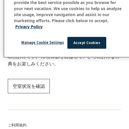
ロングステイ・セール
provide the best service possible as you browse for
your next vacation. We use cookies to help us analyze
site usage, improve navigation and assist in our
客室料金が最大30％
割引
marketing efforts. Please click below to accept.
Privacy Policy
４連泊以上でお得な長期滞在料金をご用意。
コナ
ゆっ
Manage Cookie Settings
Accept Cookies
たりとした休暇を。
せっかくのご旅行、長めの滞在が
断然お得です。
滞在日数を延ばして、さらにお得な特
典をお楽しみください。
空室状況を確認
ご利用規約