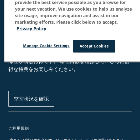
ロングステイ・セール
provide the best service possible as you browse for
your next vacation. We use cookies to help us analyze
site usage, improve navigation and assist in our
最大 25%オフ
marketing efforts. Please click below to accept.
Privacy Policy
４連泊以上でお得な長期滞在料金をご用意。
ワイキキ
Manage Cookie Settings
Accept Cookies
で
ゆったりとした休暇を。
せっかくのご旅行、長めの
滞在が断然お得です。
滞在日数を延ばして、さらにお
得な特典をお楽しみください。
空室状況を確認
ご利用規約