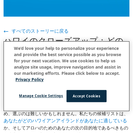
すべてのストーリーに戻る
ハワイのクローズアップ：どの
We’d love your help to personalize your experience
島が一番好きですか？
and provide the best service possible as you browse
for your next vacation. We use cookies to help us
2019年11月26日
analyze site usage, improve navigation and assist in
our marketing efforts. Please click below to accept.
Privacy Policy
現在、 19 航空会社が世界の主要都市からのフライトを運航し
ており、ハワイはこれまで以上にアクセスしやすくなっていま
Manage Cookie Settings
Accept Cookies
す。しかし、観光客に優しい6つの島々に多くののんびりとし
た文化があり、何
があるた
マイルにもわたる美しいビーチ
め、選ぶのは難しいかもしれません。私たちの候補リストは、
あなたがどのハワイアンアイランドがあなたに適している
か、そしてアロハのためのあなたの次の目的地であるべきもの