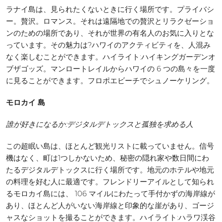
ラナイ島は、見られたくないときに行く場所です。プライバシ
ー。贅沢。ロマンス。それは遠隔地での贅沢とリラクゼーショ
ンのための場所であり、それが世界の有名人のお気に入りとな
っています。その魅力は?ハワイのアクティビティを、人混み
なく楽しむことができます。ハイライト:ハイキングガーデンオ
ブザゴッズ。マンロートレイルからハワイの 6 つの島々を一度
に見ることができます。フロポエビーチでシュノーケリング。
モロカイ 島
誰が好きになるか:デジタルデトックスと孤独を求める人
この超眠い島は、ほとんど観光リストに載っていません。信号
機はなく、町は1つしかないため、秘密の隠れ家や数日間にわ
たるデジタルデトックスに行く場所です。地元のホテルや地元
の料理を好む人に最適です。フレンドリーアイルとして知られ
るモロカイ島には、 106 マイルにわたって手付かずの海岸線が
あり、ほとんど人がいない海岸線と印象的な崖があり、ゴージ
ャスなショットを撮ることができます。ハイライト:ハラワ渓谷