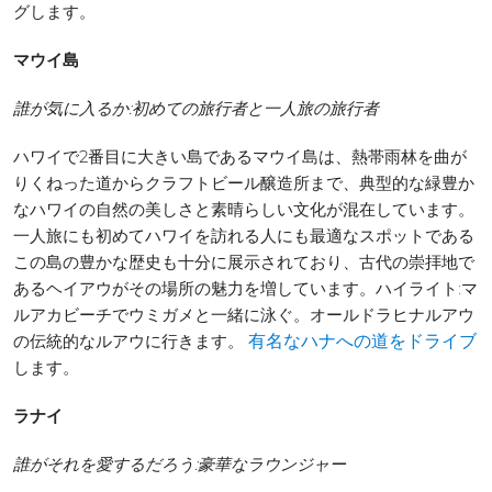
グします。
マウイ島
誰が気に入るか:初めての旅行者と一人旅の旅行者
ハワイで2番目に大きい島であるマウイ島は、熱帯雨林を曲が
りくねった道からクラフトビール醸造所まで、典型的な緑豊か
なハワイの自然の美しさと素晴らしい文化が混在しています。
一人旅にも初めてハワイを訪れる人にも最適なスポットである
この島の豊かな歴史も十分に展示されており、古代の崇拝地で
あるヘイアウがその場所の魅力を増しています。ハイライト:マ
ルアカビーチでウミガメと一緒に泳ぐ。オールドラヒナルアウ
の伝統的なルアウに行きます。
有名なハナへの道をドライブ
します。
ラナイ
誰がそれを愛するだろう:豪華なラウンジャー