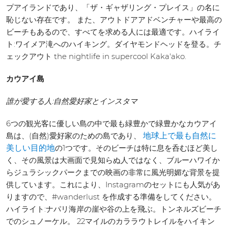
プアイランドであり、「ザ・ギャザリング・プレイス」の名に
恥じない存在です。 また、アウトドアアドベンチャーや最高の
ビーチもあるので、すべてを求める人には最適です。ハイライ
ト:ワイメア滝へのハイキング。ダイヤモンドヘッドを登る。チ
ェックアウト the nightlife in supercool Kaka'ako.
カウアイ島
誰が愛する人:自然愛好家とインスタマ
6つの観光客に優しい島の中で最も緑豊かで緑豊かなカウアイ
島は、(自然)愛好家のための島であり、
地球上で最も自然に
の1つです。そのビーチは特に息を呑むほど美し
美しい目的地
く、その風景は大画面で見知らぬ人ではなく、ブルーハワイか
らジュラシックパークまでの映画の非常に風光明媚な背景を提
供しています。これにより、Instagramのセットにも人気があ
りますので、#wanderlust を作成する準備をしてください。
ハイライト:ナパリ海岸の崖や谷の上を飛ぶ。トンネルズビーチ
でのシュノーケル。 22マイルのカララウトレイルをハイキン