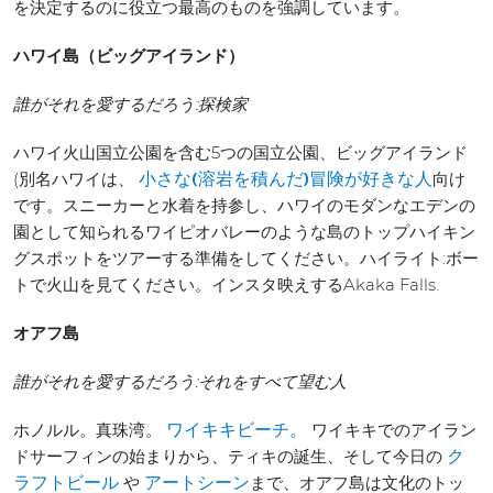
を決定するのに役立つ最高のものを強調しています。
ハワイ島（ビッグアイランド）
誰がそれを愛するだろう:探検家
ハワイ火山国立公園を含む5つの国立公園、ビッグアイランド
(別名ハワイは、
向け
小さな(溶岩を積んだ)冒険が好きな人
です。スニーカーと水着を持参し、ハワイのモダンなエデンの
園として知られるワイピオバレーのような島のトップハイキン
グスポットをツアーする準備をしてください。ハイライト:ボー
トで火山を見てください。インスタ映えするAkaka Falls.
オアフ島
誰がそれを愛するだろう:それをすべて望む人
ホノルル。真珠湾。
ワイキキでのアイラン
ワイキキビーチ。
ドサーフィンの始まりから、ティキの誕生、そして今日の
ク
や
まで、オアフ島は文化のトッ
ラフトビール
アートシーン