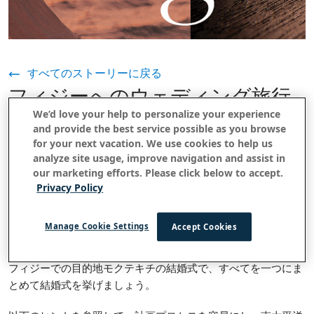
すべてのストーリーに戻る
フィジーへのウェディング旅行
We’d love your help to personalize your experience
プランを立てる 5 つのヒント
and provide the best service possible as you browse
for your next vacation. We use cookies to help us
2019 年 10 月 17 日
analyze site usage, improve navigation and assist in
our marketing efforts. Please click below to accept.
Privacy Policy
手つかずの美しさ、トロピカルな雰囲気。ロマンチックなもの
すべてを求める最も人気のある目的地の1つであるモクテキチ
Manage Cookie Settings
Accept Cookies
で結婚式を挙げたいなら、フィジーが適しているかもしれませ
ん。真のバケットリスト体験を見つけ、ブラの精神に囲まれた
フィジーでの目的地モクテキチの結婚式で、すべてを一つにま
とめて結婚式を挙げましょう。