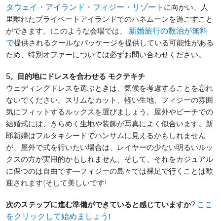
に向かい、人
タウェイ・アイランド・フィジー・リゾート
里離れたプライベートアイランドでのハネムーンを過ごすこと
ができます。(このような会場では、
新婚旅行の数泊が無料
提供されるクールなパッケージを提供している可能性がある
で
ため、特別オファーについては必ずお問い合わせください。
5。目的地にドレスを合わせる モクテキチ
ウェディングドレスを選ぶときは、気候を考慮することを忘れ
ないでください。スリムなカット、軽い生地、フィジーの雰囲
気にフィットするルックスを選びましょう。屋外やビーチでの
結婚式には、きらめく生地や装飾が写真によく似合います。新
郎新婦はフルタキシードでハンサムに見えるかもしれません
が、屋外で式を行いたい場合は、レイヤーの少ない明るいルッ
クスの方が実用的かもしれません。そして、それをカジュアル
に保つのは自由です—フィジーの島々では裸足で行くことは歓
迎されます(そして美しいです!
次のステップに進む準備ができていると感じていますか?
ここ
をクリックして始めましょう!