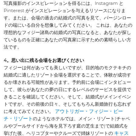
写真撮影のインスピレーションを得るには、Instagram と
Pinterest がインスピレーションを与えるリソースになりま
す。または、会場の過去の結婚式の写真を見て、バージンロー
ドの端にいる自分を想像してみてください。 これは、あなたの
理想的なフィジー諸島の結婚式の写真になると、あなたが探し
ているものを正確にあなたの写真家に示すための素晴らしい方
法です。
4。思い出に残る会場をお選びください
フィジーは何があっても美しいですが、目的地のモクテキチの
結婚式に適したリゾート会場を選択することで、体験が成功す
るか壊される可能性があります。予約前に会場にインタビュー
して、彼らがあなたの夢の日にするレベルのサービスを提供で
きることを確認してください。そして、結婚式がメインイベン
トですが、その前後の日々、そしてもちろん新婚旅行も忘れず
に考えてみてください。
アウトリガー・フィジー・ビー
のようなホテルでは、メイン・リゾート(チャペ
チ・リゾート
ルやプールサイドから海を見下ろす庭の芝生まで)で結婚式を
挙げた後、ヘリコプターやクルーズで姉妹リゾートの
キャス