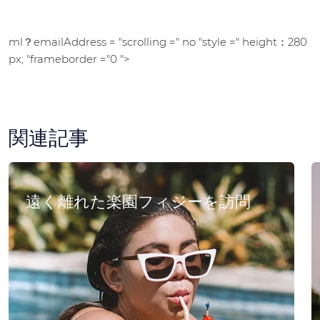
ml？emailAddress = "scrolling =" no "style =" height：280
px; "frameborder ="0 ">
関連記事
遠く離れた楽園フィジーを訪問