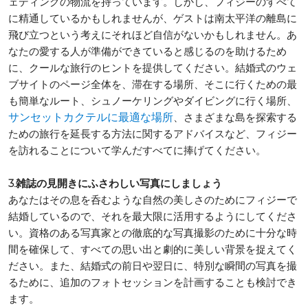
ェディングの物流を持っています。しかし、フィジーのすべて
に精通しているかもしれませんが、ゲストは南太平洋の離島に
飛び立つという考えにそれほど自信がないかもしれません。あ
なたの愛する人が準備ができていると感じるのを助けるため
に、クールな旅行のヒントを提供してください。結婚式のウェ
ブサイトのページ全体を、滞在する場所、そこに行くための最
も簡単なルート、シュノーケリングやダイビングに行く場所、
、さまざまな島を探索する
サンセットカクテルに最適な場所
ための旅行を延長する方法に関するアドバイスなど、フィジー
を訪れることについて学んだすべてに捧げてください。
3.雑誌の見開きにふさわしい写真にしましょう
あなたはその息を呑むような自然の美しさのためにフィジーで
結婚しているので、それを最大限に活用するようにしてくださ
い。資格のある写真家との徹底的な写真撮影のために十分な時
間を確保して、すべての思い出と劇的に美しい背景を捉えてく
ださい。また、結婚式の前日や翌日に、特別な瞬間の写真を撮
るために、追加のフォトセッションを計画することも検討でき
ます。