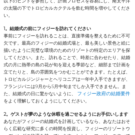
以下のヒントを参照して、計画プロセスを容易にし、南太平洋
の太陽の下でトロピカルカクテルを飲む時間を増やしてくださ
い。
1。結婚式の前にフィジーを訪れてください
事前にフィジーを訪れることは、直接準備を整えるために不可
欠です。最高のフィジーの結婚式場と、最も美しい景色と絵に
描いたように完璧な環境のためのリゾートの特定のエリアを探
してください。また、訪れることで、時差に合わせたり、結婚
式の月に熱帯の島の花が旬を迎える季節など、細部まで計画を
立てたりと、島の雰囲気をつかむことができます。たとえば、
トロピカルジンジャーとヘリコニアは一年中入手できますが、
フランジパニは9月から5月中旬までしか入手できません。ま
た、結婚式の日に驚かないように、
フィジー政府の結婚要件
をよく理解しておくようにしてください。
2。ゲストが夢のような休暇を過ごせるようにお手伝いします
あなたがフィジーの結婚式を計画しているなら、あなたはおそ
らく広範な研究に多くの時間を投資し、フィジーのリゾートウ