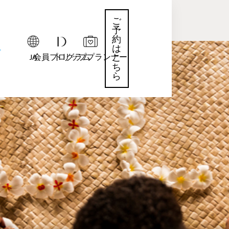
ご
予
約
は
JA
会員プログラム
トリッププランナー
こ
ち
ら