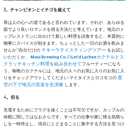
3。チャンピオンとイチゴを超えて
胃は人の心への道であると言われています。それが、あらゆる
面でより良いロマンスを得る方法だと考えています。地元のト
ップレストランに出かけて新しい料理を試食すると、本質的に
物事にスパイスが効きます。ちょっとした一日のお酒を飲みま
せんか?自分だけの
をお試し
テキーラテイスティングツアー
いただくか、
Maui Brewing Co.のLei'd Lycheeカクテルとス
フルーティーになろ
クラッチキッチン料理を組み合わせて
う。毎晩のカクテルには、地元の人々のお気に入りのお気に入
りをチェックアウトしてください:マイタイスとロコモコの
星
します。
空の下で地元の音楽を生演奏
4。切る
充電するためにプラグを抜くことは不可欠ですが、カップルの
休暇に関してはなおさらです。すべての仕事や家に帰る気晴ら
しを一時停止し、現在にとどまることに集中する方法を見つけ