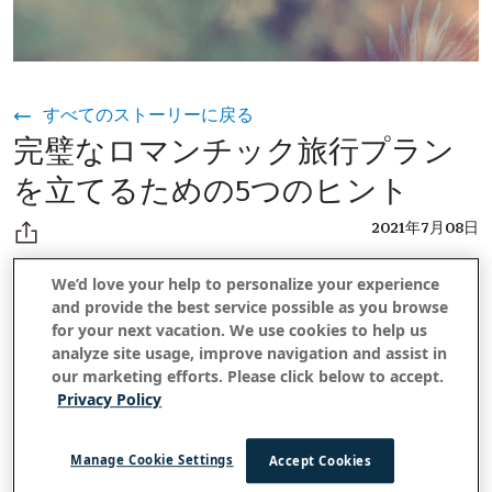
すべてのストーリーに戻る
完璧なロマンチック旅行プラン
を立てるための5つのヒント
2021年7月08日
We’d love your help to personalize your experience
and provide the best service possible as you browse
恋愛に関して言えば、日常のルーチンから抜け出し、町から出
for your next vacation. We use cookies to help us
ることは、幸せなカップルにとって不可欠です。旅行は冒険を
analyze site usage, improve navigation and assist in
追加するだけでなく、絆を強め、家に戻った後もずっと楽しみ
our marketing efforts. Please click below to accept.
続ける「思い出すとき」の一生を追加します。そして、この待
Privacy Policy
望の秋のシーズンよりも一緒に道路に出るのに良い時期はあり
ません!私たちはあなたとあなたの
クウイポ
のための完璧なロ
Manage Cookie Settings
Accept Cookies
マンチックな休暇を計画するためのいくつかのお気に入りのヒ