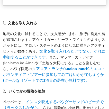
ントを共有することに興奮しています。
1。文化を取り入れる
地元の文化に触れることで、没入感が生まれ、旅行に発見の層
が追加されます。アウトリガー・リーフ・ワイキキのようなス
ポットには、アロハ・ステートのように活気に満ちたアクティ
ビティが数多くあり、
文化を取り入れるだけでなく、それに
。また、マラマ・カ・アイナ
参加することができます
(Malama ka Aina)や「土地を大切にする」ことを楽しむな
ら、ハワイ限定の
クアロア・ランチ(Kualoa Ranch)のエコ・
ボランティア・ツアーに参加してみてはいかがでしょうか
(クールなリゾートでの3泊目の滞在が無料です)。
2。いくつかの冒険を追加
ペッパーは、
インスタ映えするパウダーサンドのビーチで
さらに冒険的な小旅行に出かけましょ
リラックスしながら、