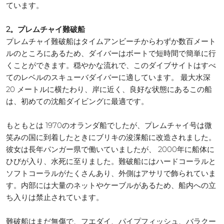
ています。
2。プレムチャイ難破船
プレムチャイ難破船はタイムアンビーチからわずか数百メート
ルのところにあるため、ダイバーはボートで短時間で簡単に行
くことができます。穏やかな流れで、このダイブサイトはすべ
てのレベルのスキューバダイバーに適しています。 最大水深
20 メートルに横たわり、岸に近く、良好な状態にあるこの船
は、初めての沈船ダイビングに最適です。
もともとは 1970のオランダ船でしたが、プレムチャイ号は微
笑みの国に到着したときにブリキの浚渫船に改造されました。
彼女は長年パンガー県で働いていましたが、 2000年に船体に
ひびが入り、水死に至りました。難破船にはハードコーラルと
ソフトコーラルがたくさんあり、外側はアサリで飾られていま
す。内部には大量のネットやケーブルがあるため、船内への立
ち入りは禁止されています。
難破船はまだ無傷で、フエダイ、パイプフィッシュ、バラクー