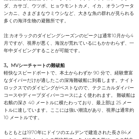
ダ、カサゴ、ウツボ、ヒョウモントカメ、イカ、オランウータ
ンカニ、さまざまなウミウシなど、大きな魚の群れが見られる
多くの海洋生物の避難所です。
注:カオラックのダイビングシーズンのピークは通常10月から4
月ですが、視界が悪く、海況が荒れているにもかかわらず、一
年中ダイビングすることが可能です。
3。MVシーチャートの難破船
軽快なスピードボートで、本土からわずか 90 分で、経験豊富
なダイバーだけが適したこの深海難破船に到着します。ナイト
ロックスでのダイビングがベストなので、テクニカルダイバー
コースやディープダイバーコースによく使われます。 難破船は
右舷の深さ 40 メートルに横たわっており、最上部は 25 メー
トルに達しています。ここには強い潮流があり、視界は通常約
10 メートルです。
もともとは1970年にドイツのエムデンで建造された長さ84メ