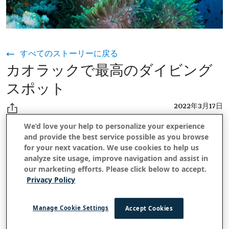
すべてのストーリーに戻る
カオラックで最高のダイビング
スポット
2022年3月17日
We’d love your help to personalize your experience
and provide the best service possible as you browse
シミラン島とスリン島という世界最高のダイビング目的地モク
for your next vacation. We use cookies to help us
analyze site usage, improve navigation and assist in
テキチの優れた出発地であることに加えて、
には
カオラック
our marketing efforts. Please click below to accept.
独自の優れた地元のダイビングスポットがいくつかあります。
Privacy Policy
ダイビングの日帰り旅行のためにすべて簡単にアクセスできま
す。それぞれがさまざまな海洋生物、サンゴ、その他の場所を
探索することができ、熱心なスキューバダイバーにとっては探
Manage Cookie Settings
Accept Cookies
索する価値があります。最高の3つは、Bonsung、