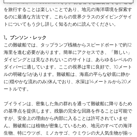
Premchai、MV Seachartです。初心者でも上級者でも、ここ
を旅行することは楽しいことであり、地元の海洋環境を探索す
るのに最適な方法です。これらの世界クラスのダイビングサイ
トについてもう少し詳しく知るために読んでください。
1。ブンソン・レック
この難破船では、タップランプ桟橋からスピードボートで約12
海里を進む必要があります。簡単にアクセスでき、「難しい」
ダイビングとは見なされないこのサイトは、あらゆるレベルの
ダイバーに適しています。ここの視界は常に良好で、10メート
ルの明確な5があります。難破船は、海底の平らな砂底に静か
に(穏やかな流れのみ)休んでおり、水深は14メートルから20メ
ートルです。
ブイラインは、密集した魚の群れを通って難破船に降りるため
の基準点を提供します。残骸の完全な回路を作ることは可能で
すが、安全上の理由から内部に入ることは許可されていませ
ん。難破船には植物が密集しているため、地元のすべての海洋
生物、特にウツボ、ミノカサゴ、ウミウシの大人気生物が揃っ