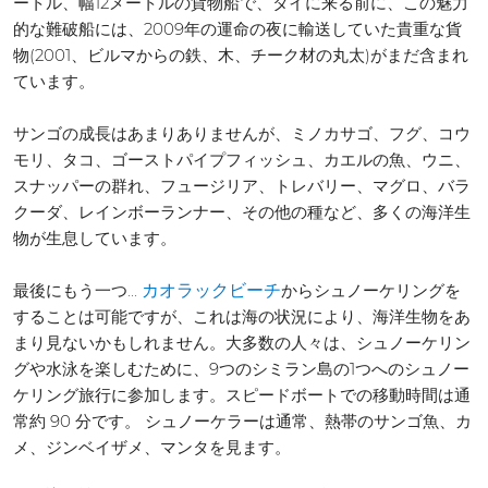
ートル、幅12メートルの貨物船で、タイに来る前に、この魅力
的な難破船には、2009年の運命の夜に輸送していた貴重な貨
物(2001、ビルマからの鉄、木、チーク材の丸太)がまだ含まれ
ています。
サンゴの成長はあまりありませんが、ミノカサゴ、フグ、コウ
モリ、タコ、ゴーストパイプフィッシュ、カエルの魚、ウニ、
スナッパーの群れ、フュージリア、トレバリー、マグロ、バラ
クーダ、レインボーランナー、その他の種など、多くの海洋生
物が生息しています。
最後にもう一つ...
からシュノーケリングを
カオラックビーチ
することは可能ですが、これは海の状況により、海洋生物をあ
まり見ないかもしれません。大多数の人々は、シュノーケリン
グや水泳を楽しむために、9つのシミラン島の1つへのシュノー
ケリング旅行に参加します。スピードボートでの移動時間は通
常約 90 分です。 シュノーケラーは通常、熱帯のサンゴ魚、カ
メ、ジンベイザメ、マンタを見ます。