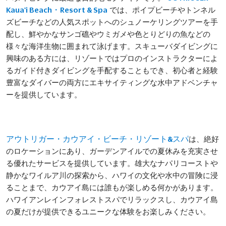
では、ポイプビーチやトンネル
Kaua'i Beach・Resort & Spa
ズビーチなどの人気スポットへのシュノーケリングツアーを手
配し、鮮やかなサンゴ礁やウミガメや色とりどりの魚などの
様々な海洋生物に囲まれて泳げます。スキューバダイビングに
興味のある方には、リゾートではプロのインストラクターによ
るガイド付きダイビングを手配することもでき、初心者と経験
豊富なダイバーの両方にエキサイティングな水中アドベンチャ
ーを提供しています。
は、絶好
アウトリガー・カウアイ・ビーチ・リゾート&スパ
のロケーションにあり、ガーデンアイルでの夏休みを充実させ
る優れたサービスを提供しています。雄大なナパリコーストや
静かなワイルア川の探索から、ハワイの文化や水中の冒険に浸
ることまで、カウアイ島には誰もが楽しめる何かがあります。
ハワイアンレインフォレストスパでリラックスし、カウアイ島
の夏だけが提供できるユニークな体験をお楽しみください。