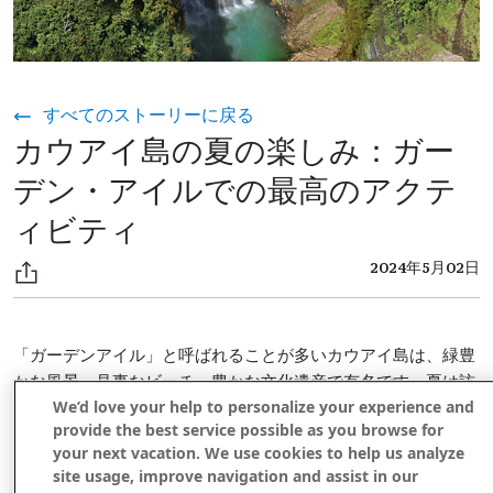
すべてのストーリーに戻る
カウアイ島の夏の楽しみ：ガー
デン・アイルでの最高のアクテ
ィビティ
2024年5月02日
「ガーデンアイル」と呼ばれることが多いカウアイ島は、緑豊
かな風景、見事なビーチ、豊かな文化遺産で有名です。夏は訪
We’d love your help to personalize your experience and
れるのに理想的な時期で、島にはその自然の美しさと活気に満
provide the best service possible as you browse for
ちたコミュニティ精神を示すたくさんのアクティビティやイベ
your next vacation. We use cookies to help us analyze
ントがあります。夏にカウアイ島でやるべきことのいくつかを
site usage, improve navigation and assist in our
次に示します。