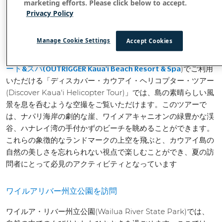
marketing efforts. Please click below to accept.
Privacy Policy
ヘリコプターでカウアイ島を発見
Manage Cookie Settings
Accept Cookies
カウアイ島の美しさを体験する最も壮観な方法の1つは、空か
ら見ることです。
アウトリガー・カウアイ・ビーチ・リゾ
)でご利用
ート&スパ(OUTRIGGER Kaua'i Beach Resort & Spa
いただける「ディスカバー・カウアイ・ヘリコプター・ツアー
(Discover Kaua'i Helicopter Tour)」では、島の素晴らしい風
景を息を呑むような空撮をご覧いただけます。このツアーで
は、ナパリ海岸の劇的な崖、ワイメアキャニオンの緑豊かな渓
谷、ハナレイ湾の手付かずのビーチを眺めることができます。
これらの象徴的なランドマークの上空を飛ぶと、カウアイ島の
自然の美しさを忘れられない視点で楽しむことができ、夏の訪
問者にとって必見のアクティビティとなっています
ワイルアリバー州立公園を訪問
ワイルア・リバー州立公園(Wailua River State Park)では、