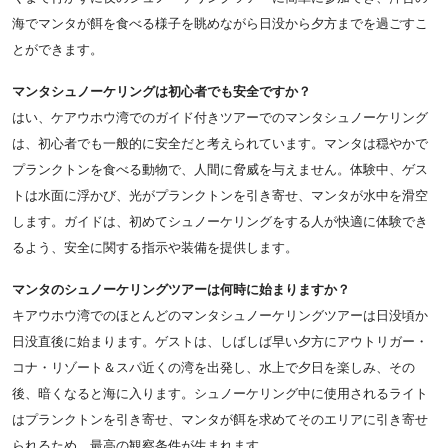
海でマンタが餌を食べる様子を眺めながら日没から夕方までを過ごすこ
とができます。
マンタシュノーケリングは初心者でも安全ですか？
はい、ケアウホウ湾でのガイド付きツアーでのマンタシュノーケリング
は、初心者でも一般的に安全だと考えられています。マンタは穏やかで
プランクトンを食べる動物で、人間に脅威を与えません。体験中、ゲス
トは水面に浮かび、光がプランクトンを引き寄せ、マンタが水中を滑空
します。ガイドは、初めてシュノーケリングをする人が快適に体験でき
るよう、安全に関する指示や装備を提供します。
マンタのシュノーケリングツアーは何時に始まりますか？
キアウホウ湾でのほとんどのマンタシュノーケリングツアーは日没頃か
日没直後に始まります。ゲストは、しばしば早い夕方にアウトリガー・
コナ・リゾート＆スパ近くの湾を出発し、水上で夕日を楽しみ、その
後、暗くなると海に入ります。シュノーケリング中に使用されるライト
はプランクトンを引き寄せ、マンタが餌を求めてそのエリアに引き寄せ
られるため、最高の観察条件が生まれます。