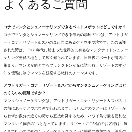
よくあるご質問
コナでマンタとシュノーケリングできるベストスポットはどこですか？
コナでマンタとシュノーケリングできる最高の場所の1つは、アウトリガ
ー・コナ・リゾート& スパの真正面にあるケアウホウ湾です。この保護
された湾は、 1980年代に始まった世界的に有名なマンタナイトシュノー
ケリング発祥の地として広く知られています。日没後にボートが湾内に
集まり、マンタが餌とするプランクトンが光に誘われ、リゾートのすぐ
沖を優雅に泳ぐマンタを観察する絶好のチャンスです。
アウトリガー・コナ・リゾート＆スパからマンタシュノーケリングはど
のくらいの距離ですか？
マンタシュノーケリングは、アウトリガー・コナ・リゾート＆スパの目
の前にあるケアウホウ湾で行われます。ほとんどのツアーはリゾートか
らわずか数分の近くの湾から直接出発するため、ハワイ島で最も便利な
マンタレイ体験の1つとなっています。リゾートにご宿泊のお客様は、遠
くまで行かずに夜のシュノーケリングツアーに簡単に参加でき、沖合の