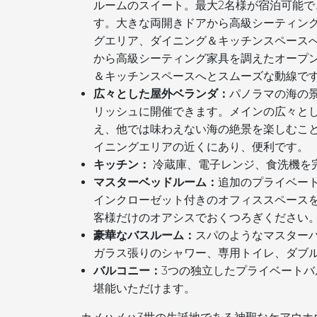
ルームのスイート。最大2名様が宿泊可能
す。大きな両開きドアから高級シーティン
グエリア、ダイニング＆キッチンスペース
から高級シーティング家具を調えたオープ
＆キッチンスペースへとスムーズな動線で
広々とした屋外ベランダ：
パノラマの海の
リッシュに開催できます。メインの広々とし
え、他では味わえない海の絶景を楽しむこ
イニングエリアの近くにあり、便利です。
キッチン：
冷蔵庫、電子レンジ、食洗機を
マスターベッドルーム：
追加のプライベー
インクローゼット付きのオフィススペース
客様だけのオアシスでおくつろぎください
豪華なバスルーム：
スパのようなマスター
ガラス張りのシャワー、専用トイレ、ダブ
バルコニー：
3つの独立したプライベート
堪能いただけます。