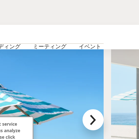
ディング
ミーティング
イベント
ギャラリ
 service
us analyze
se click