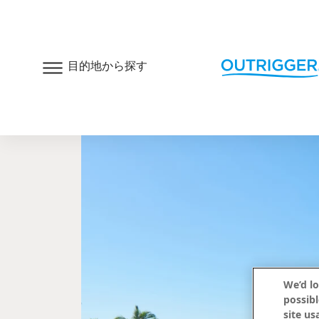
目的地から探す
アウトリガー・コ
TOP
客室とスイート
キャンペー
We’d lo
possibl
site us