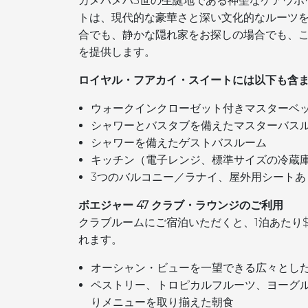
カメハメハ3世の生誕地である神聖なケアウホ
トは、現代的な豪華さと深い文化的なルーツ
合でも、静かな隠れ家をお探しの場合でも、
を提供します。
ロイヤル・フアカイ・スイートには以下も含
ウォークインクローゼット付きマスターベ
シャワーとバスタブを備えたマスターバス
シャワーを備えたゲストバスルーム
キッチン（電子レンジ、標準サイズの冷蔵
3つのバルコニー／ラナイ、屋外用シートあ
ボエジャー 47 クラブ・ラウンジのご利用
クラブルームにご宿泊いただくと、1泊あたり$
れます。
オーシャン・ビューを一望できる広々とし
ペストリー、トロピカルフルーツ、ヨーグ
りメニューを取り揃えた朝食