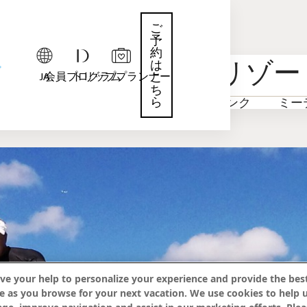
ご
予
約
イキキ・ビーチ・リゾー
は
JA
会員プログラム
トリッププランナー
こ
ち
ら
ン
アクティビティ
フード＆ドリンク
ミー
ve your help to personalize your experience and provide the best
e as you browse for your next vacation. We use cookies to help 