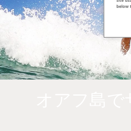
site us
below t
オアフ島で