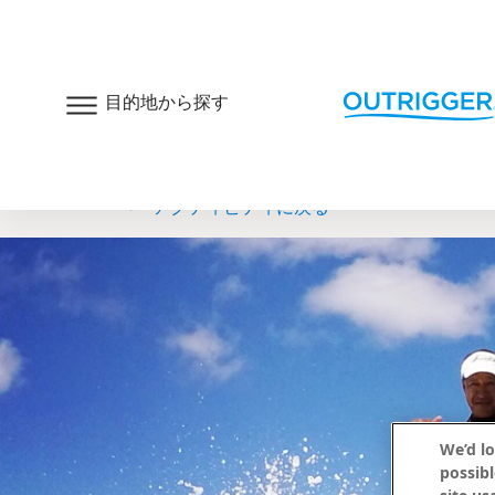
目的地から探す
アウトリガー・ワ
TOP
客室とスイート
キャンペー
アクティビティに戻る
We’d lo
possibl