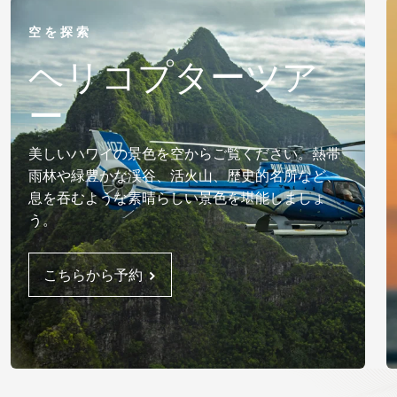
空を探索
ヘリコプターツア
ー
美しいハワイの景色を空からご覧ください。熱帯
雨林や緑豊かな渓谷、活火山、歴史的名所など、
息を吞むような素晴らしい景色を堪能しましょ
う。
こちらから予約