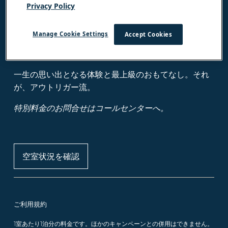
最大25%オフ
Privacy Policy
Manage Cookie Settings
Accept Cookies
次回のご滞在はアウトリガーへ
一生の思い出となる体験と最上級のおもてなし。それ
が、アウトリガー流。
特別料金のお問合せはコールセンターへ。
空室状況を確認
ご利用規約
1室あたり1泊分の料金です。ほかのキャンペーンとの併用はできません。