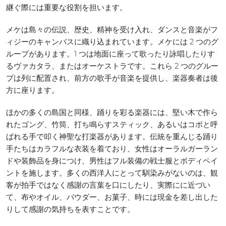
継ぐ際には重要な役割を担います。
メケは島々の伝説、歴史、精神を受け入れ、ダンスと音楽がフ
ィジーのキャンバスに織り込まれています。メケには 2 つのグ
ループがあります。1 つは地面に座って歌ったり詠唱したりす
るヴァカタラ、またはオーケストラです。これら 2 つのグルー
プは列に配置され、前方の歌手が音楽を提供し、楽器奏者は後
方に座ります。
ほかの多くの島国と同様、踊りを彩る楽器には、堅い木で作ら
れたゴング、竹筒、打ち鳴らすスティック、あるいはコボと呼
ばれる手で叩く神聖な打楽器があります。伝統を重んじる踊り
手たちはカラフルな衣装を着ており、女性はオーラルガーラン
ドや装飾品を身につけ、男性はフル装備の戦士服とボディペイ
ントを施します。多くの西洋人にとって馴染みがないのは、観
客が拍手ではなく感謝の言葉を口にしたり、実際にに近づい
て、布やオイル、パウダー、お菓子、時には現金を差し出した
りして感謝の気持ちを表すことです。