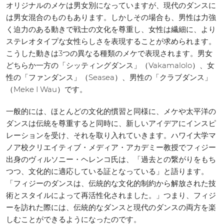
オリジナルのメケは男女別になっていますが、現代のダンスに
は男女混合のものもあります。しかしその場合も、男性は力強
く迫力のある動きで戦士の文化を尊重し、女性は繊細に、より
ステレオタイプな女性らしさを表現することが求められます。
こうした動きは3つの異なる種類のメケで表現されます。男女
どちらか一方の「シッティングダンス」（Vakamalolo）、女
性の「ファンダンス」（Seasea）、男性の「クラブダンス」
（Meke I Wau）です。
一般的には、ほとんどの文化的慣習と同様に、メケや太平洋の
ダンスは伝統を尊重すると同時に、新しいアイデアにインスピ
レーションを受け、それを取り入れていきます。ハワイ大学マ
ノア校クリエイティブ・メディア・アカデミー教授でフィジー
出身のヴィルソニー・ヘレンコ氏は、「過去との繋がりをもち
つつ、文化的に適応している証となっている」と語ります。
「フィジーのダンスは、伝統的な文化的制約から解放された技
術とスタイルによって再活性化されました。」つまり、フィジ
ーを訪れた際には、伝統的なダンスと現代のダンスの両方を楽
しむことができるようになったのです。