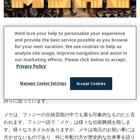
すべてのストーリーに戻る
We’d love your help to personalize your experience
and provide the best service possible as you browse
フィジーのメケの芸術
for your next vacation. We use cookies to help us
analyze site usage, improve navigation and assist in
2020年7月02日
our marketing efforts. Please click below to accept.
Privacy Policy
フィジーには生命力が溢れています。
フィジーのキャスタウ
Manage Cookie Settings
Accept Cookies
と
ェイ・アイランド
アウトリガー・フィジー・ビーチ・リ
では、お客様の文化活動にこの精神を取り入れることを
ゾート
誇りに思っています。
メケは、フィジーの伝統芸能の中でも最も印象的なものだと言
われます。フィジー語で「メケ」は様々な伝統舞踊を指しま
す。様々なスタイルがありますが、メケは地元のお祝い事には
欠かせないものであり、特に年配の方が歴史的な出来事を語り