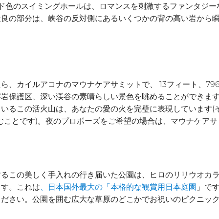
ルド色のスイミングホールは、ロマンスを刺激するファンタジ
最良の部分は、峡谷の反対側にあるいくつかの背の高い岩から
、カイルアコナのマウナケアサミットで、 13フィート、79
溶岩保護区、深い渓谷の素晴らしい景色を眺めることができま
いるこの活火山は、あなたの愛の火を完璧に表現しています(
むことです)。夜のプロポーズをご希望の場合は、マウナケア
するこの美しく手入れの行き届いた公園は、ヒロのリリウオカ
ます。これは
」で
、日本国外最大の「本格的な観賞用日本庭園
ください。公園を囲む広大な草原のどこかでお祝いのピクニッ