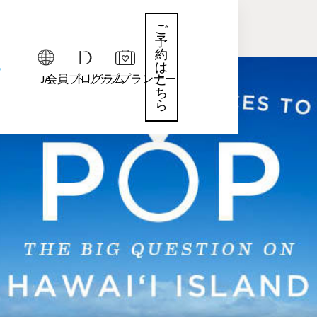
ご
予
約
は
JA
会員プログラム
トリッププランナー
こ
ち
ら