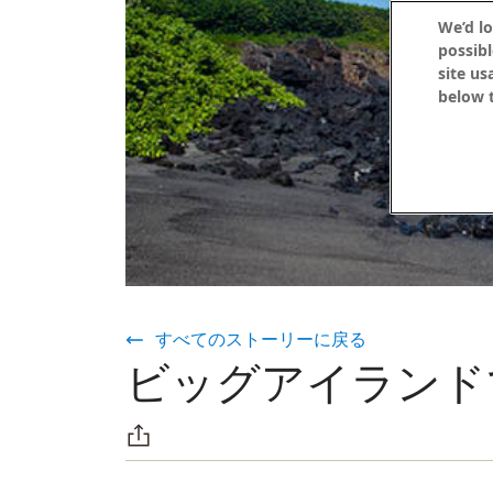
We’d lo
possibl
site us
below t
すべてのストーリーに戻る
ビッグアイランド