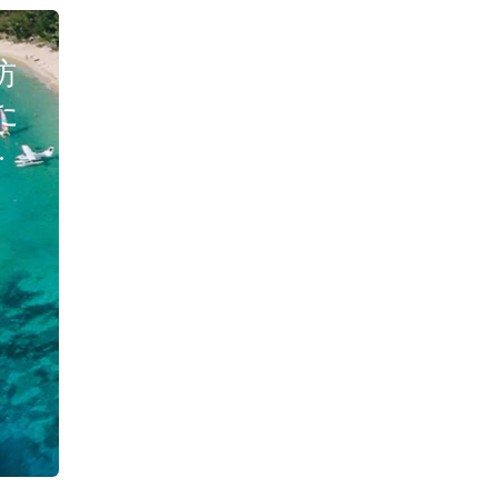
訪
た
で
由