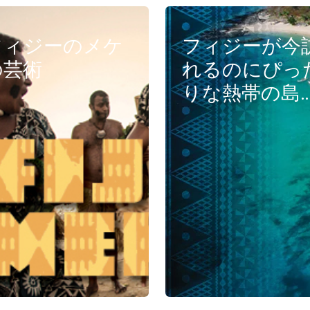
フィジーのメケ
フィジーが今
の芸術
れるのにぴっ
りな熱帯の島
ある3つの理