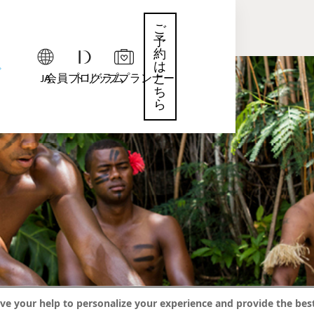
ご
予
約
は
JA
会員プログラム
トリッププランナー
こ
ち
ら
ve your help to personalize your experience and provide the best