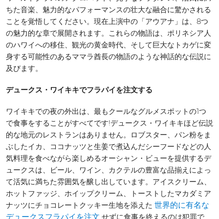
ちた音楽、魅力的なパフォーマンスの壮大な融合に驚かされる
ことを覚悟してください。現在上演中の「アウアナ」は、8つ
の魅力的な章で展開されます。これらの物語は、ポリネシア人
のハワイへの移住、観光の黄金時代、そして巨大なトカゲに変
身する可能性のあるママラ酋長の物語のような神話的な伝説に
及びます。
デュークス・ワイキキでフラパイを注文する
ワイキキでの夜の外出は、最もクールなグルメスポットの1つ
で食事をすることがすべてです!デュークス・ワイキキほど伝説
的な地元のレストランはありません。ロブスター、パン粉をま
ぶしたイカ、ココナッツと生姜で煮込んだシーフードなどの人
気料理を食べながら楽しめるオーシャン・ビューを提供するデ
ュークスは、ビール、ワイン、カクテルの豊富な品揃えによっ
て活気に満ちた雰囲気を醸し出しています。アイスクリーム、
ホットファッジ、ホイップクリーム、トーストしたマカダミア
ナッツにチョコレートクッキー生地を添えた
世界的に有名な
せずに食事を終えるのは犯罪で
デュークスフラパイを注文