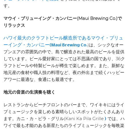
す。
マウイ・ブリューイング・カンパニー(Maui Brewing Co.)で
リラックス
ハワイ最大のクラフトビール醸造所であるマウイ・ブリュ
)は、シックなオー
ーイング・カンパニー(Maui Brewing Co.
プンエアの雰囲気の中で、島で醸造された最高のビールを提供
しています。ビール愛好家にとっては不思議の国であり、36ク
ラフトビールや特製ビールが樽生で楽しめます。また、新鮮な
地元産の食材や職人技の料理など、夜の外出まで続くハッピー
アワーに最適な、食通にも最適です。
地元の音楽の生演奏を聴く
レストランからビーチフロントのバーまで、ワイキキにはライ
ブミュージックを楽しめる素晴らしいスポットがたくさんあり
ます。カニ・カ・ピラ・グリル(Kani Ka Pila Grille
では、ハ
)
ワイで最も才能のある新星たちのライブミュージックを毎晩楽