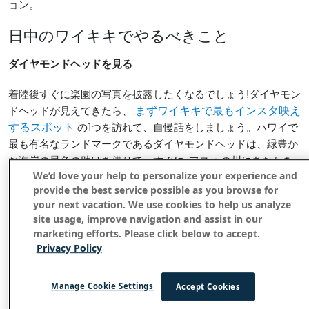
ョン。
日中のワイキキでやるべきこと
ダイヤモンドヘッドを見る
着陸後すぐに楽園の写真を披露したくなるでしょう!ダイヤモン
ドヘッドが見えてきたら、
まずワイキキで最もインスタ映え
の1つを訪れて、自慢話をしましょう。ハワイで
するスポット
最も有名なランドマークであるダイヤモンドヘッドは、緑豊か
な海岸の景色の助けを借りて、すぐに
アロハ
の州にあなたを
We’d love your help to personalize your experience and
連れて行きます。ダイヤモンドヘッドクレーターハイキングト
provide the best service possible as you browse for
レイルをトレッキングすることは、ジェットセッティングの楽
your next vacation. We use cookies to help us analyze
園探検家としての新しい役割に落ち着くのにも役立ちます。
site usage, improve navigation and assist in our
marketing efforts. Please click below to accept.
Privacy Policy
Manage Cookie Settings
Accept Cookies