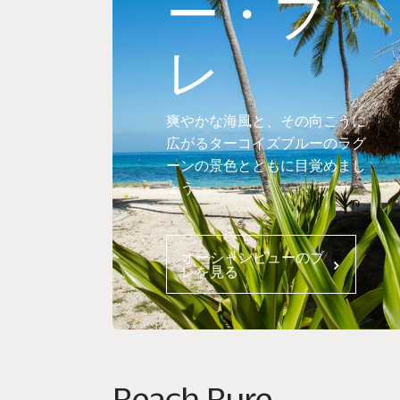
ー・ブ
レ
爽やかな海風と、その向こうに
広がるターコイズブルーのラグ
ーンの景色とともに目覚めまし
ょう。
オーシャンビューのブ
レを見る
Beach Bure