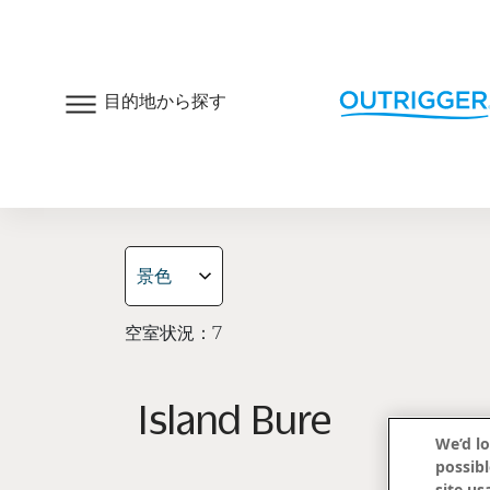
目的地から探す
キャスタウェイ・
TOP
客室とスイート
キャンペー
客室とスイート
景色
空室状況：
7
Island Bure
We’d lo
possibl
site us