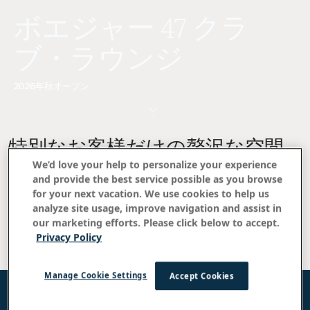
ボエジャー 47 クラ
ブ・ラウンジ
2026年秋オープン
特別なお客様だけの贅沢な空間
We’d love your help to personalize your experience
Voyager 47 Club Loungeでアロハなひとときを満喫。クラ
and provide the best service possible as you browse
for your next vacation. We use cookies to help us
ブルームまたはスイートをご予約いただくと、緑豊かな庭園と
analyze site usage, improve navigation and assist in
プールを望むラウンジへのプライベートアクセスが付き、毎日
our marketing efforts. Please click below to accept.
の朝食やカクテルタイムをお楽しみいただけます。夕暮れ時に
Privacy Policy
ぴったりのカクテルやハワイのクラフトビール、選りすぐりの
ワインをご堪能ください。
Manage Cookie Settings
Accept Cookies