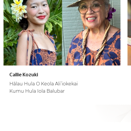
Callie Kozuki
Hālau Hula O Keola Aliʻiokekai
Kumu Hula Iola Balubar