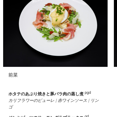
前菜
pgd
ホタテのあぶり焼きと豚バラ肉の蒸し煮
カリフラワーのピューレ | 赤ワインソース | リン
ゴ
gd