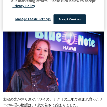
この店の新しいシェフ、ナニ・クロロイアが、この象徴的なス
our marketing efforts. Please click below to accept.
Privacy Policy
ポットでの体験について少し語ってくれました。
フレーバーダンス
Manage Cookie Settings
Accept Cookies
太陽の光が降り注ぐハワイのナナクリの土地で生まれ育ったナ
ニの料理の物語は、8歳の若さで始まりました。