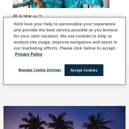
最大25%オフ
We’d love your help to personalize your experience
特別料金のお問合せはコールセンターへ
and provide the best service possible as you browse
アウトリガー・ワイキキ・ビーチコマー・ホテルにて
for your next vacation. We use cookies to help us
analyze site usage, improve navigation and assist in
空室状況を確認
our marketing efforts. Please click below to accept.
Privacy Policy
Manage Cookie Settings
Accept Cookies