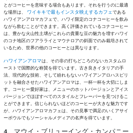
とがコーヒーを意味する場合もあります。それを行うのに最適
な場所は、
である
ワイキキで最もインスタ映えするカフェ
ハワイアンアロマカフェで、ハワイ限定のコナコーヒーを飲み
ながら飲むことができます。高く評価されているコナコーヒー
は、豊かな火山性土壌がこれらの貴重な豆の魅力を増すハワイ
のコナ地区のフアラライとマウナロアの斜面でのみ栽培されて
いるため、世界の他のコーヒーとは異なります。
は、その非の打ちどころのないカスタムロ
ハワイアンアロマ
ーストで国際的な称賛を得ています。古き良きイタリアの手
法、現代的な技術、そして紛れもないハワイアンアロハスピリ
ットを融合させたハワイアンアロマは、一杯一杯を大切にしま
す。コーヒー愛好家は、メニューのホットバージョンとアイス
バージョンでほぼすべてのスタイルとフレーバーを見つけるこ
とができます。信じられないほどのコーヒーが大きな魅力です
が、ハワイアンアロマカフェは、その見事で満足のいくアサイ
ーボウルでもソーシャルメディアの名声を得ています。
4。マウイ・ブリューイング・カンパニー