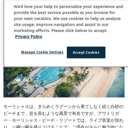
ーマンスが繰り広げられ、リラクゼーション、お祝い、そして
We’d love your help to personalize your experience and
純粋な島の魔法のような雰囲気を作り出しています。
provide the best service possible as you browse for
your next vacation. We use cookies to help us analyze
調和のとれた島の保養地
site usage, improve navigation and assist in our
marketing efforts. Please click below to accept.
Privacy Policy
Manage Cookie Settings
Accept Cookies
モーリシャスは、きらめくラグーンから果てしなく続く白砂の
ビーチまで、息を呑むような風景で有名ですが、アウトリガ
ー・モーリシャス・ビーチ・リゾートでは、ライブ音楽が加わ
り、一瞬一瞬を盛り上げることで、ご滞在がさらに魅力的にな