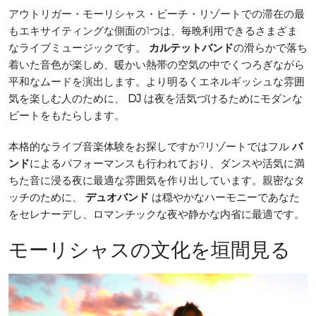
アウトリガー・モーリシャス・ビーチ・リゾートでの滞在の最
もエキサイティングな側面の1つは、毎晩利用できるさまざま
なライブミュージックです。
カルテットバンド
の滑らかで落ち
着いた音色が楽しめ、暖かい熱帯の空気の中でくつろぎながら
平和なムードを演出します。より明るくエネルギッシュな雰囲
気を楽しむ人のために、
DJ
は夜を活気づけるためにモダンな
ビートをもたらします。
本格的なライブ音楽体験をお探しですか?リゾートではフル
バ
ンド
によるパフォーマンスも行われており、ダンスや活気に満
ちた音に浸る夜に最適な雰囲気を作り出しています。親密なタ
ッチのために、
デュオバンド
は穏やかなハーモニーであなた
をセレナーデし、ロマンチックな夜や静かな内省に最適です。
モーリシャスの文化を垣間見る