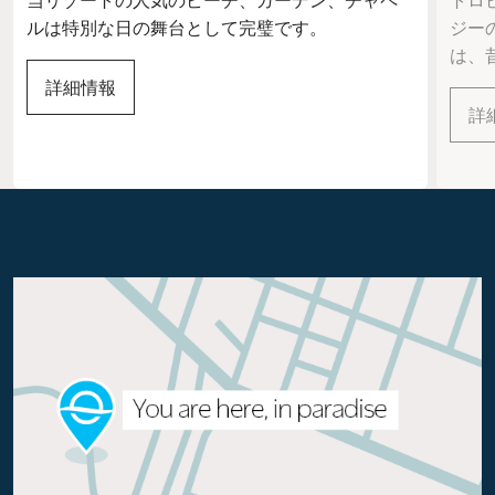
当リゾートの人気のビーチ、ガーデン、チャペ
トロ
ルは特別な日の舞台として完璧です。
ジー
は、
詳細情報
詳