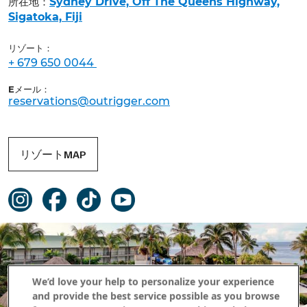
所在地：
Sydney Drive, Off The Queens Highway,
Sigatoka, Fiji
リゾート：
+ 679 650 0044
Eメール：
reservations@outrigger.com
リゾートMAP
We’d love your help to personalize your experience
and provide the best service possible as you browse