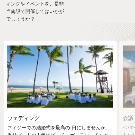
ィングやイベントを、是非
当施設で開催してはいかが
でしょうか？
ウェディング
会議
フィジーでの結婚式を最高の1日にしませんか。
40